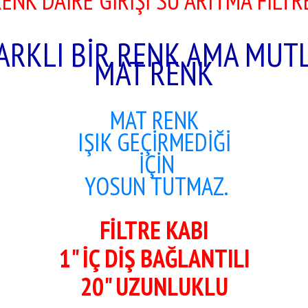
ENK DAİRE GİRİŞİ SU ARITMA
FİLTR
FARKLI BİR RENK AMA MUT
MAT RENK
MAT RENK
IŞIK GEÇİRMEDİĞİ
İÇİN
YOSUN TUTMAZ.
FİLTRE KABI
1" İÇ DİŞ BAĞLANTILI
20" UZUNLUKLU