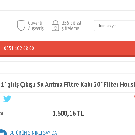
ŞİM : 0551 102 68 00
-1" giriş Çıkışlı Su Arıtma Filtre Kabı 20" Filter H
1.600,16 TL
at
: