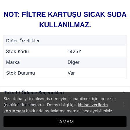
NOT: FİLTRE KARTUŞU SICAK SUDA
KULLANILMAZ.
Diğer Özellikler
Stok Kodu
1425Y
Marka
Diğer
Stok Durumu
Var
Taksit / Ödeme Seçenekleri
Size daha iyi bir alışveriş deneyimi sunabilmek için, çerezler
Ürün Yorumları
(cookies) kullanıyoruz. Detaylı bilgi için
kişisel verilerin
korunması
hakkında aydınlatma metnini inceleyebilirsiniz.
TAMAM
®
PlatinMarket
E-Ticaret Sistemi
İle Hazırlanmıştır.