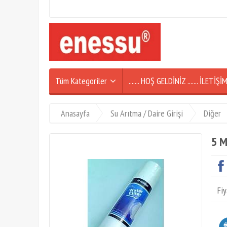
Tüm Kategoriler
....... HOŞ GELDİNİZ ....... İLETİ
Anasayfa
Su Arıtma / Daire Girişi
Diğer
5 M
Fiy