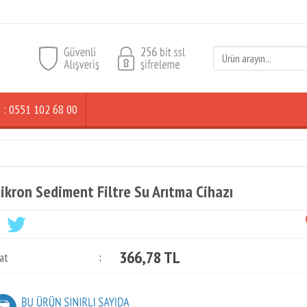
ŞİM : 0551 102 68 00
ikron Sediment Filtre Su Arıtma Cihazı
366,78 TL
at
: