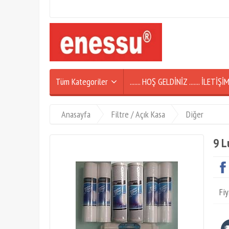
Tüm Kategoriler
....... HOŞ GELDİNİZ ....... İLETİ
Anasayfa
Filtre / Açık Kasa
Diğer
9 L
Fiy