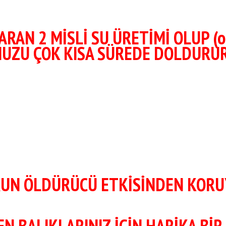
AN 2 MİSLİ SU ÜRETİMİ OLUP (or
ZU ÇOK KISA SÜREDE DOLDURUR
ORUN ÖLDÜRÜCÜ ETKİSİNDEN KOR
 BALIKLARINIZ İÇİN HARİKA BİR