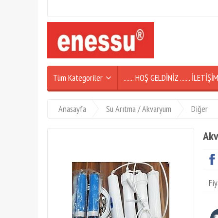
Tüm Kategoriler
....... HOŞ GELDİNİZ ....... İLETİ
Anasayfa
Su Arıtma / Akvaryum
Diğer
Akv
Fiy