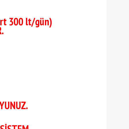
t 300 lt/gün)
.
UYUNUZ.
 SİSTEM.