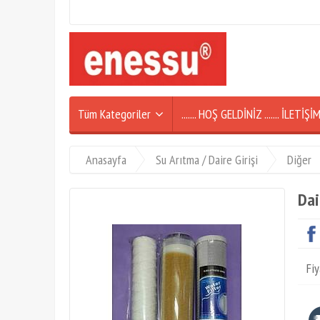
Tüm Kategoriler
....... HOŞ GELDİNİZ ....... İLETİ
Anasayfa
Su Arıtma / Daire Girişi
Diğer
Dai
Fiy