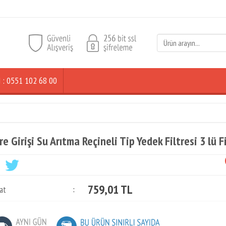
ŞİM : 0551 102 68 00
re Girişi Su Arıtma Reçineli Tip Yedek Filtresi 3 lü F
759,01 TL
at
: