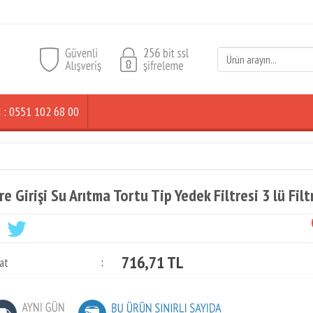
ŞİM : 0551 102 68 00
re Girişi Su Arıtma Tortu Tip Yedek Filtresi 3 lü Filt
716,71 TL
at
: