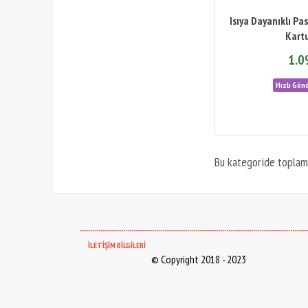
Isıya Dayanıklı Pa
Kart
1.0
Bu kategoride topla
--------------------------------------------------------------------------------------------------------------
İLETİŞİM BİLGİLERİ
© Copyright 2018 - 2023