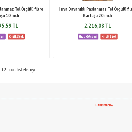
slanmaz Tel Örgülü filtre
Isıya Dayanıklı Paslanmaz Tel Örgülü fil
uşu 10 inch
Kartuşu 20 inch
95,59 TL
2.216,08 TL
m
12
ürün listeleniyor.
-----------------------------------------------------------------------------------------------------------------------------------------------------
HAKKIMIZDA