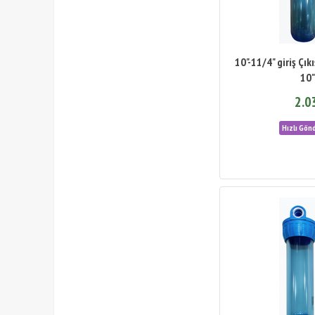
10"-11/4" giriş Çık
10"
2.0