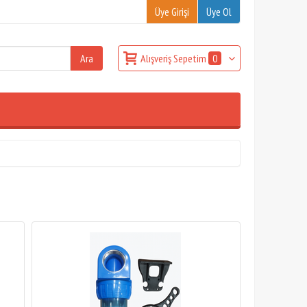
Üye Girişi
Üye Ol
Alışveriş Sepetim
0