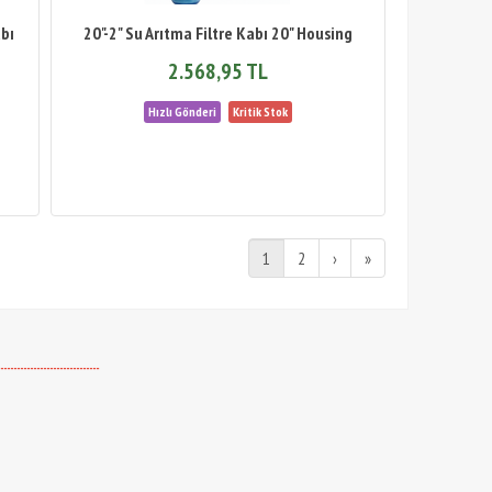
abı
20"-2" Su Arıtma Filtre Kabı 20" Housing
2.568,95 TL
1
2
›
»
-------------------------------