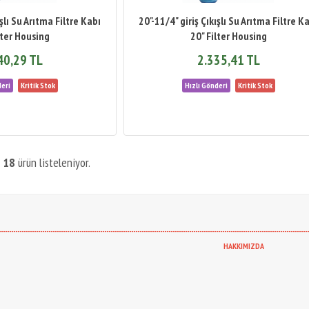
ışlı Su Arıtma Filtre Kabı
20"-11/4" giriş Çıkışlı Su Arıtma Filtre K
lter Housing
20" Filter Housing
40,29 TL
2.335,41 TL
m
18
ürün listeleniyor.
-----------------------------------------------------------------------------------------------------------------------------------------------------
HAKKIMIZDA