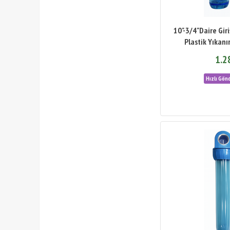
10"-3/4"Daire Giri
Plastik Yıkanır
1.2