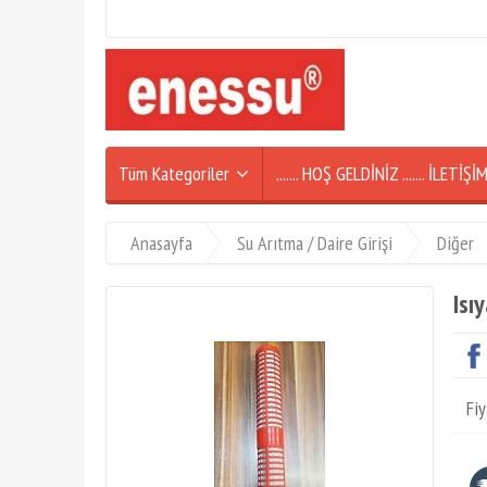
Tüm Kategoriler
....... HOŞ GELDİNİZ ....... İLETİ
Anasayfa
Su Arıtma / Daire Girişi
Diğer
Isı
Fiy