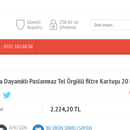
ŞİM : 0551 102 68 00
ya Dayanıklı Paslanmaz Tel Örgülü filtre Kartuşu 20
2.224,20 TL
at
: