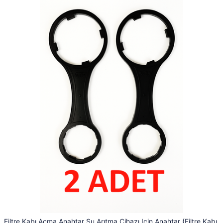
Filtre Kabı Açma Anahtar Su Arıtma Cihazı Için Anahtar (Filtre Kabı